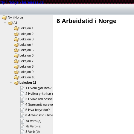
Ny i Norge - lærerressurs
Ny i Norge
6 Arbeidstid i Norge
-
A1
Leksjon 1
Leksjon 2
Leksjon 3
Leksjon 4
Leksjon 5
Leksjon 6
Leksjon 7
Leksjon 8
Leksjon 9
Leksjon 10
-
Leksjon 11
1 Hvem gjør hva?
2 Hvilket yrke har de?
3 Hvilke ord passer til yrkene?
4 Spørsmål og svar
5 Hva betyr det?
6 Arbeidstid i Norge
7a Verb (a)
7b Verb (a)
8 Verb (b)