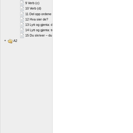
9 Verb (c)
10 Verb (d)
11 Del opp ordene
12 Hva sier de?
13 Lytt og gjenta: diftonger
14 Lytt og gjenta: trykk
15 Du skriver – du sier
+
A2