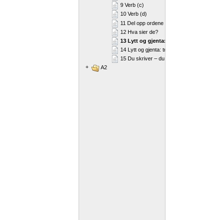
9 Verb (c)
10 Verb (d)
11 Del opp ordene
12 Hva sier de?
13 Lytt og gjenta: diftonger
14 Lytt og gjenta: trykk
15 Du skriver – du sier
+
A2