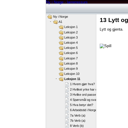
Ny i Norge - lærerressurs
Ny i Norge
13 Lytt og
-
A1
Leksjon 1
Lytt og gjenta.
Leksjon 2
Leksjon 3
Leksjon 4
Leksjon 5
Leksjon 6
Leksjon 7
Leksjon 8
Leksjon 9
Leksjon 10
-
Leksjon 11
1 Hvem gjør hva?
2 Hvilket yrke har de?
3 Hvilke ord passer til yrkene?
4 Spørsmål og svar
5 Hva betyr det?
6 Arbeidstid i Norge
7a Verb (a)
7b Verb (a)
8 Verb (b)