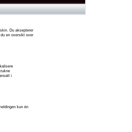
askin. Du aksepterer
 du en oversikt over
kalisere
trukne
ansatt i
lmeldingen kun én