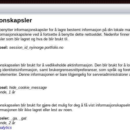
onskapsler
 benytter informasjonskapsler for å lagre bestemt informasjon på din lokale m
ormasjonskapslene ved å fortsette å benytte dette nettsetdet. Nedenfor finner
r som blir lagret og hva de blir brukt til.
psel:
session_id_nyinorge.portfolio.no
skapselen blir brukt for å vedlikeholde øktinformasjon. Den blir brukt for å lo
g identitetsinformasjon, samt brukergrensesnittpreferanser, som språk og fore
elementer. Denne informasjonen er bare tilgjengelig for serveradministratorer 
psel:
hide_cookie_message
nde, 1 år
nskapselen blir brukt for gjøre det mulig for deg å få vist informasjonskapse
masjonen blir ikke lagret eller lest av noen.
sler:
_ga, _gat
nde, 2 år
alytics