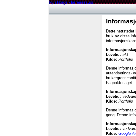
Ny i Norge - lærerressurs
Informasj
Dette nettstedet
bruk av disse inf
informasjonskapsle
Informasjonska
Levetid:
økt
Kilde:
Portfolio
Denne informasjon
autentiserings- o
brukergrensesnitt
Fagbokforlaget.
Informasjonska
Levetid:
vedvare
Kilde:
Portfolio
Denne informasjo
gang. Denne infor
Informasjonskap
Levetid:
vedvare
Kilde:
Google An