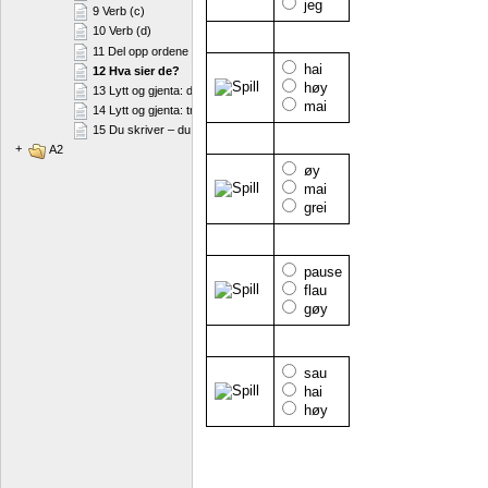
jeg
9 Verb (c)
10 Verb (d)
11 Del opp ordene
hai
12 Hva sier de?
høy
13 Lytt og gjenta: diftonger
mai
14 Lytt og gjenta: trykk
15 Du skriver – du sier
+
A2
øy
mai
grei
pause
flau
gøy
sau
hai
høy