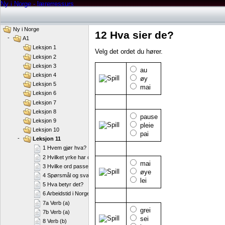
Ny i Norge - lærerressurs
Ny i Norge
12 Hva sier de?
-
A1
Leksjon 1
Velg det ordet du hører.
Leksjon 2
Leksjon 3
au
Leksjon 4
øy
Leksjon 5
mai
Leksjon 6
Leksjon 7
Leksjon 8
pause
Leksjon 9
pleie
Leksjon 10
pai
-
Leksjon 11
1 Hvem gjør hva?
2 Hvilket yrke har de?
mai
3 Hvilke ord passer til yrkene?
øye
4 Spørsmål og svar
lei
5 Hva betyr det?
6 Arbeidstid i Norge
7a Verb (a)
grei
7b Verb (a)
sei
8 Verb (b)