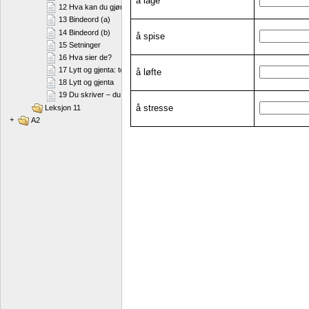
å lage
12 Hva kan du gjøre for å holde deg i form?
13 Bindeord (a)
14 Bindeord (b)
å spise
15 Setninger
16 Hva sier de?
17 Lytt og gjenta: to konsonanter i begynnelsen av et ord
å løfte
18 Lytt og gjenta
19 Du skriver – du sier
å stresse
Leksjon 11
+
A2