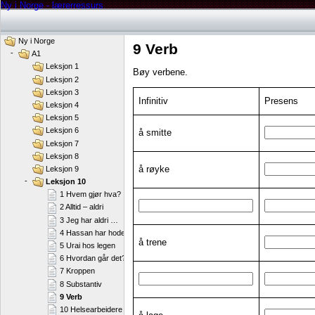
Ny i Norge - lærerressurs
Ny i Norge
9 Verb
-
A1
Leksjon 1
Bøy verbene.
Leksjon 2
Leksjon 3
Infinitiv
Presens
Leksjon 4
Leksjon 5
Leksjon 6
å smitte
Leksjon 7
Leksjon 8
å røyke
Leksjon 9
-
Leksjon 10
1 Hvem gjør hva?
2 Alltid – aldri
3 Jeg har aldri …
4 Hassan har hodepine
å trene
5 Urai hos legen
6 Hvordan går det?
7 Kroppen
8 Substantiv
9 Verb
10 Helsearbeidere