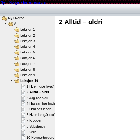
Ny i Norge - lærerressurs
Ny i Norge
2 Alltid – aldri
-
A1
Leksjon 1
Leksjon 2
Leksjon 3
Leksjon 4
Leksjon 5
Leksjon 6
Leksjon 7
Leksjon 8
Leksjon 9
-
Leksjon 10
1 Hvem gjør hva?
2 Alltid – aldri
3 Jeg har aldri …
4 Hassan har hodepine
5 Urai hos legen
6 Hvordan går det?
7 Kroppen
8 Substantiv
9 Verb
10 Helsearbeidere