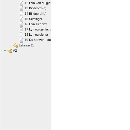
12 Hva kan du gjøre for å holde deg i form?
13 Bindeord (a)
14 Bindeord (b)
15 Setninger
16 Hva sier de?
17 Lytt og gjenta: to konsonanter i begynnelsen av et ord
18 Lytt og gjenta
19 Du skriver – du sier
Leksjon 11
+
A2