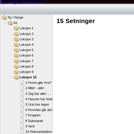
Ny i Norge - lærerressurs
Ny i Norge
15 Setninger
-
A1
Leksjon 1
Leksjon 2
Leksjon 3
Leksjon 4
Leksjon 5
Leksjon 6
Leksjon 7
Leksjon 8
Leksjon 9
-
Leksjon 10
1 Hvem gjør hva?
2 Alltid – aldri
3 Jeg har aldri …
4 Hassan har hodepine
5 Urai hos legen
6 Hvordan går det?
7 Kroppen
8 Substantiv
9 Verb
10 Helsearbeidere