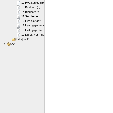
12 Hva kan du gjøre for å holde deg i form?
13 Bindeord (a)
14 Bindeord (b)
15 Setninger
16 Hva sier de?
17 Lytt og gjenta: to konsonanter i begynnelsen av et ord
18 Lytt og gjenta
19 Du skriver – du sier
Leksjon 11
+
A2