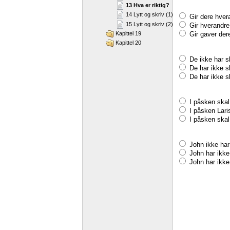
13 Hva er riktig?
14 Lytt og skriv (1)
Gir dere hver
15 Lytt og skriv (2)
Gir hverandre
Gir gaver der
Kapittel 19
Kapittel 20
De ikke har s
De har ikke s
De har ikke s
I påsken skal
I påsken Lari
I påsken skal
John ikke har
John har ikke
John har ikke