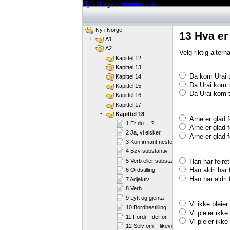
Ny i Norge - lærerressurs
Ny i Norge
13 Hva er 
+
A1
-
A2
Velg riktig alterna
Kapittel 12
Kapittel 13
Da kom Urai t
Kapittel 14
Da Urai kom t
Kapittel 15
Da Urai kom t
Kapittel 16
Kapittel 17
-
Kapittel 18
Arne er glad f
1 Er du …?
Arne er glad f
2 Ja, vi elsker
Arne er glad f
3 Konfirmant neste år?
4 Bøy substantiv
Han har feiret 
5 Verb eller substantiv?
Han aldri har f
6 Ordstilling
Han har aldri f
7 Adjektiv
8 Verb
9 Lytt og gjenta
Vi ikke pleier
10 Bordbestilling
Vi pleier ikke
11 Fordi – derfor
Vi pleier ikke
12 Selv om – likevel