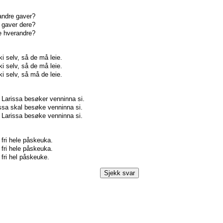
andre gaver?
 gaver dere?
e hverandre?
ki selv, så de må leie.
ki selv, så de må leie.
ki selv, så må de leie.
 Larissa besøker venninna si.
ssa skal besøke venninna si.
 Larissa besøke venninna si.
 fri hele påskeuka.
 fri hele påskeuka.
 fri hel påskeuke.
Sjekk svar