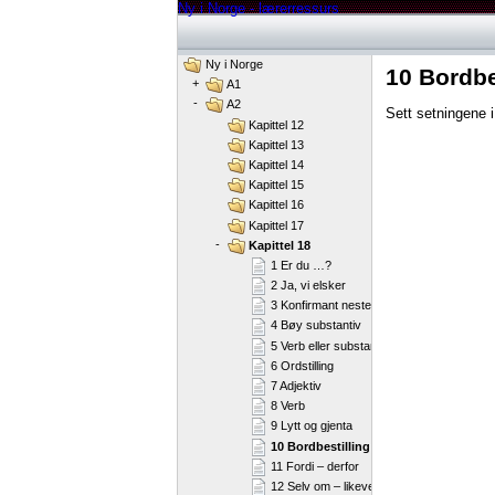
Ny i Norge - lærerressurs
Ny i Norge
10 Bordbe
+
A1
-
A2
Sett setningene i
Kapittel 12
Kapittel 13
Kapittel 14
Kapittel 15
Kapittel 16
Kapittel 17
-
Kapittel 18
1 Er du …?
2 Ja, vi elsker
3 Konfirmant neste år?
4 Bøy substantiv
5 Verb eller substantiv?
6 Ordstilling
7 Adjektiv
8 Verb
9 Lytt og gjenta
10 Bordbestilling
11 Fordi – derfor
12 Selv om – likevel