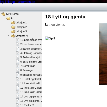
Ny i Norge - lærerressurs
Ny i Norge
18 Lytt og gjenta
-
A1
Leksjon 1
Lytt og gjenta.
Leksjon 2
Leksjon 3
-
Leksjon 4
1 Spørsmål og svar
2 Hva hører sammen?
3 Bartek besøker John og Stella
4 Stella og John kjøper mat
5 Stella vil ha sjokolade
6 Skriv inn rett ord i setningen
7 Norsk mat
8 Setninger
9 Entall og flertall (a)
10 Entall og flertall (b)
11 Ikke, aldri, alltid (a)
12 Ikke, aldri, alltid (b)
13 Ikke, aldri, alltid (c)
14 Lytt og gjenta: Y
15 Lytt og gjenta: Ø
16 Y eller I?