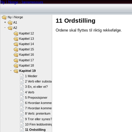
Ny i Norge - lærerressurs
Ny i Norge
11 Ordstilling
+
A1
-
A2
Ordene skal flyttes til riktig rekkefølge.
Kapittel 12
Kapittel 13
Kapittel 14
Kapittel 15
Kapittel 16
Kapittel 17
Kapittel 18
-
Kapittel 19
1 Medier
2 Verb eller substantiv?
3 En, ei eller et?
4 Verb
5 Preposisjoner
6 Hvordan kommer jeg i kontakt med nordmenn? (1)
7 Hvordan kommer jeg i kontakt med nordmenn? (2)
8 Verb: preteritum
9 Tror eller synes?
10 Finn leddsetningen
11 Ordstilling