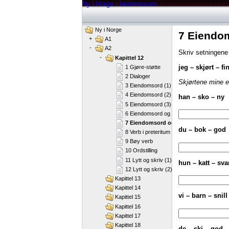
Ny i Norge - lærerressurs
Ny i Norge
7 Eiendom
+
A1
-
A2
Skriv setningene
-
Kapittel 12
jeg – skjørt – fi
1 Gjøre-støtte
2 Dialoger
Skjørtene mine er
3 Eiendomsord (1)
4 Eiendomsord (2)
han – sko – ny
5 Eiendomsord (3)
6 Eiendomsord og adjektiv – entall
7 Eiendomsord og adjektiv – flertall
du – bok – god
8 Verb i preteritum
9 Bøy verb
10 Ordstilling
11 Lytt og skriv (1)
hun – katt – sva
12 Lytt og skriv (2)
Kapittel 13
Kapittel 14
vi – barn – snill
Kapittel 15
Kapittel 16
Kapittel 17
Kapittel 18
de – ski – god