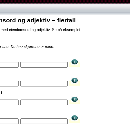
sord og adjektiv – flertall
 med eiendomsord og adjektiv. Se på eksemplet.
n
 fine.
De fine skjørtene er mine.
rt