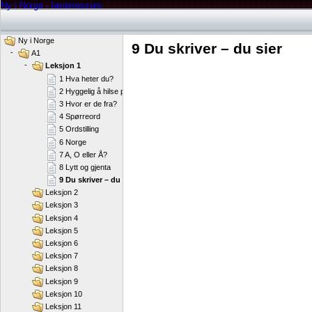
Ny i Norge - lærerressurs
Ny i Norge
9 Du skriver – du sier
-
A1
-
Leksjon 1
1 Hva heter du?
2 Hyggelig å hilse på deg!
3 Hvor er de fra?
4 Spørreord
5 Ordstilling
6 Norge
7 A, O eller Å?
8 Lytt og gjenta
9 Du skriver – du sier
Leksjon 2
Leksjon 3
Leksjon 4
Leksjon 5
Leksjon 6
Leksjon 7
Leksjon 8
Leksjon 9
Leksjon 10
Leksjon 11