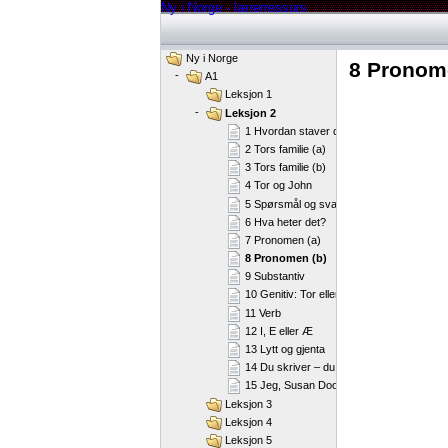
Ny i Norge - lærerressurs
Ny i Norge
8 Pronom
-
A1
Leksjon 1
-
Leksjon 2
1 Hvordan staver du …?
2 Tors familie (a)
3 Tors familie (b)
4 Tor og John
5 Spørsmål og svar
6 Hva heter det?
7 Pronomen (a)
8 Pronomen (b)
9 Substantiv
10 Genitiv: Tor eller Tors?
11 Verb
12 I, E eller Æ
13 Lytt og gjenta
14 Du skriver – du sier
15 Jeg, Susan Doolan
Leksjon 3
Leksjon 4
Leksjon 5