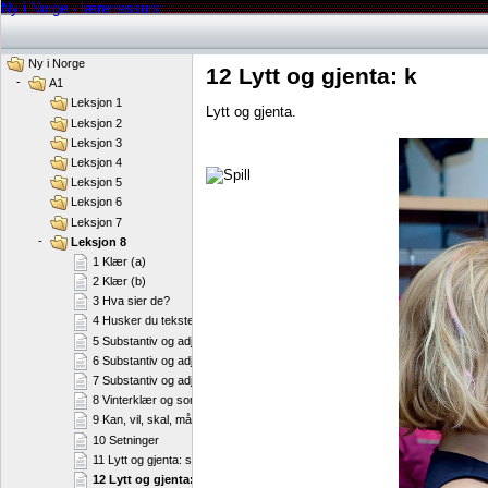
Ny i Norge - lærerressurs
Ny i Norge
12 Lytt og gjenta: k
-
A1
Leksjon 1
Lytt og gjenta.
Leksjon 2
Leksjon 3
Leksjon 4
Leksjon 5
Leksjon 6
Leksjon 7
-
Leksjon 8
1 Klær (a)
2 Klær (b)
3 Hva sier de?
4 Husker du teksten?
5 Substantiv og adjektiv (a)
6 Substantiv og adjektiv (b)
7 Substantiv og adjektiv (c)
8 Vinterklær og sommerklær
9 Kan, vil, skal, må
10 Setninger
11 Lytt og gjenta: sk
12 Lytt og gjenta: k